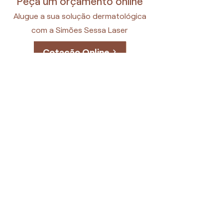
Peça um orçamento online
Alugue a sua solução dermatológica
com a Simões Sessa Laser
Cotação Online
Institucional
A Simões Sessa é um grupo empresarial que contempla
soluções avançadas em dermatologia, como a
Simões
Sessa Laser
e a
Simões Sessa Academy.
Tem como missão
transformar a vida de pessoas e impulsionar negócios
dermatológicos. Médica Responsável:
Dra. Rita Simões.
Páginas
Dra. Rita Simões