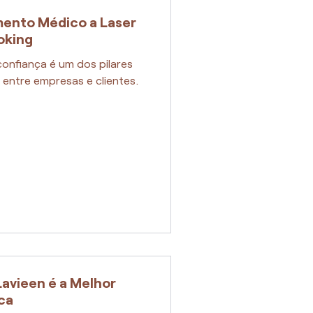
ento Médico a Laser
oking
onfiança é um dos pilares
 entre empresas e clientes.
Lavieen é a Melhor
ica