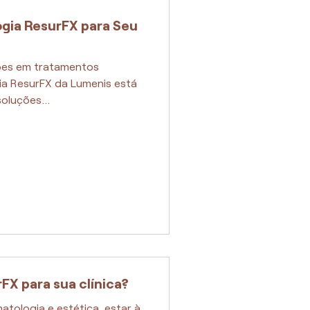
ogia ResurFX para Seu
ões em tratamentos
ia ResurFX da Lumenis está
oluções...
FX para sua clínica?
tologia e estética, estar à