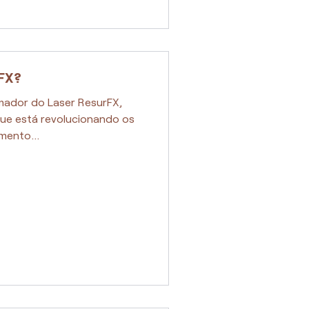
rFX?
mador do Laser ResurFX,
ue está revolucionando os
mento...