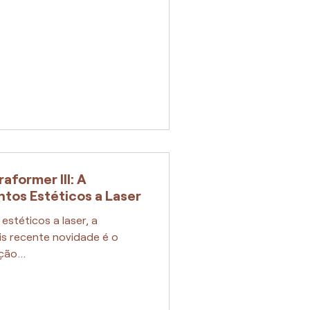
aformer III: A
tos Estéticos a Laser
stéticos a laser, a
is recente novidade é o
ão...