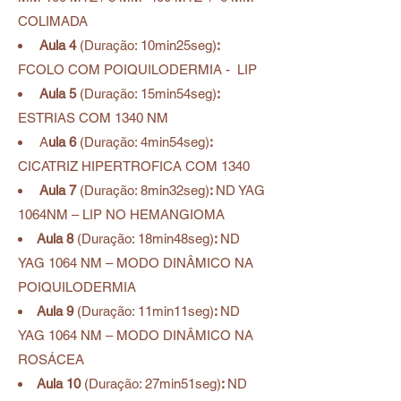
COLIMADA
Aula 4
(
Duração: 10
min25seg)
:
FCOLO COM POIQUILODERMIA - LIP
Aula 5
(
Duração: 15
min54seg)
:
ESTRIAS COM 1340 NM
A
ula 6
(
Duração: 4
min54seg)
:
CICATRIZ HIPERTROFICA COM 1340
Aula 7
(
Duração: 8min32
seg)
:
ND YAG
1064NM – LIP NO HEMANGIOMA
Aula 8
(
Duração: 18min48
seg)
:
ND
YAG 1064 NM – MODO DINÂMICO NA
POIQUILODERMIA
Aula 9
(
Duração: 11min11
seg)
:
ND
YAG 1064 NM – MODO DINÂMICO NA
ROSÁCEA
Aula 10
(
Duração: 27min51
seg)
:
ND