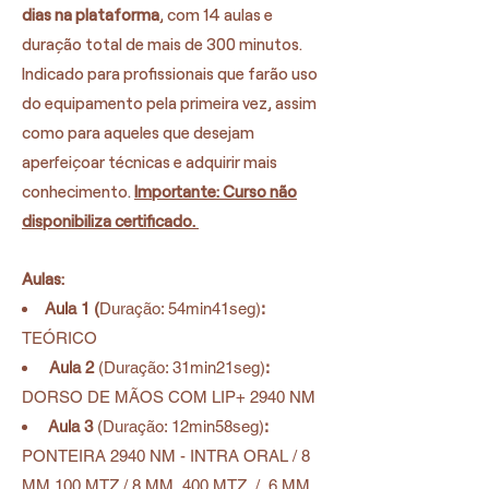
dias na plataforma
, com 14 aulas e
duração total de mais de 300 minutos.
Indicado para profissionais que farão uso
do equipamento pela primeira vez, assim
como para aqueles que desejam
aperfeiçoar técnicas e adquirir mais
conhecimento.
Importante: Curso não
disponibiliza certificado.
Aulas:
Aula 1 (
Duração: 54
min41seg)
:
TEÓRICO
Aula 2
(Duração: 31min21
seg)
:
DORSO DE MÃOS COM LIP+ 2940 NM
Aula 3
(Duração: 12
min58seg)
:
PONTEIRA 2940 NM - INTRA ORAL / 8
MM 100 MTZ / 8 MM 400 MTZ / 6 MM