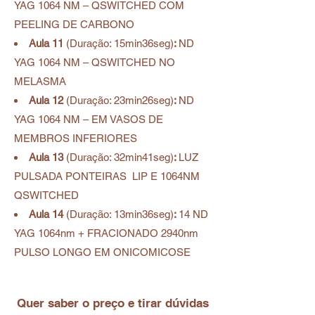
YAG 1064 NM – QSWITCHED COM
PEELING DE CARBONO
Aula 11
(
Duração: 15min36
seg)
:
ND
YAG 1064 NM – QSWITCHED NO
MELASMA
Aula 12
(
Duração: 23min26
seg)
:
ND
YAG 1064 NM – EM VASOS DE
MEMBROS INFERIORES
Aula 13
(
Duração: 32min41
seg)
:
LUZ
PULSADA PONTEIRAS LIP E 1064NM
QSWITCHED
Aula 14
(
Duração: 13min36
seg)
:
14 ND
YAG 1064nm + FRACIONADO 2940nm
PULSO LONGO EM ONICOMICOSE
Quer saber o preço e tirar dúvidas